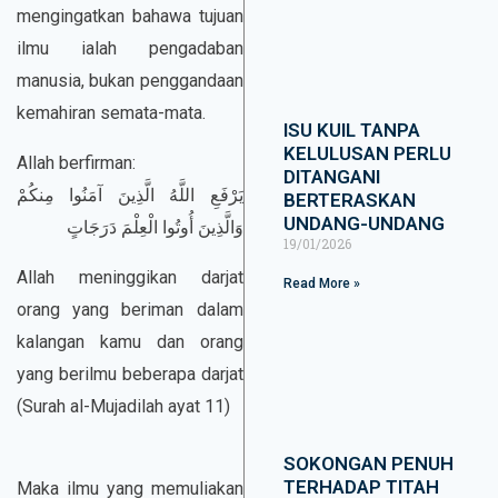
mengingatkan bahawa tujuan
ilmu ialah pengadaban
manusia, bukan penggandaan
kemahiran semata-mata.
ISU KUIL TANPA
KELULUSAN PERLU
Allah berfirman:
DITANGANI
يَرْفَعِ اللَّهُ الَّذِينَ آمَنُوا مِنكُمْ
BERTERASKAN
UNDANG-UNDANG
وَالَّذِينَ أُوتُوا الْعِلْمَ دَرَجَاتٍ
19/01/2026
Allah meninggikan darjat
Read More »
orang yang beriman dalam
kalangan kamu dan orang
yang berilmu beberapa darjat
(Surah al-Mujadilah ayat 11)
SOKONGAN PENUH
TERHADAP TITAH
Maka ilmu yang memuliakan