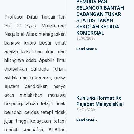
PEMUDA PAS
SELANGOR BANTAH
CADANGAN TUKAR
Profesor Diraja Terpuji Tan
STATUS TANAH
Sri Dr. Syed Muhammad
SEKOLAH KEPADA
KOMERSIAL
Naquib al-Attas menegaskan
22/01/2026
bahawa krisis besar umat
Read More »
adalah kekeliruan ilmu dan
hilangnya adab. Apabila ilmu
dipisahkan daripada Tuhan,
akhlak dan kebenaran, maka
sistem pendidikan hanya
akan melahirkan manusia
Kunjung Hormat Ke
berpengetahuan tetapi tidak
Pejabat MalaysiaKini
21/01/2026
beradab, cerdas tetapi tidak
jujur, tinggi kelayakan tetapi
Read More »
rendah keinsafan. Al-Attas