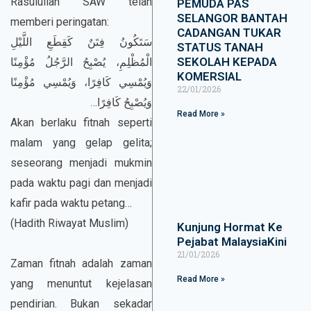
Rasulullah SAW telah
PEMUDA PAS
SELANGOR BANTAH
memberi peringatan:
CADANGAN TUKAR
سَتَكُونُ فِتَنٌ كَقِطَعِ اللَّيْلِ
STATUS TANAH
SEKOLAH KEPADA
الْمُظْلِمِ، يُصْبِحُ الرَّجُلُ مُؤْمِنًا
KOMERSIAL
وَيُمْسِي كَافِرًا، وَيُمْسِي مُؤْمِنًا
22/01/2026
وَيُصْبِحُ كَافِرًا…
Read More »
Akan berlaku fitnah seperti
malam yang gelap gelita;
seseorang menjadi mukmin
pada waktu pagi dan menjadi
kafir pada waktu petang…
(Hadith Riwayat Muslim)
Kunjung Hormat Ke
Pejabat MalaysiaKini
21/01/2026
Zaman fitnah adalah zaman
Read More »
yang menuntut kejelasan
pendirian. Bukan sekadar