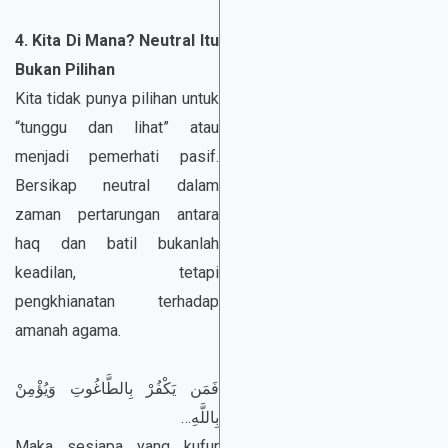
4. Kita Di Mana? Neutral Itu
Bukan Pilihan
Kita tidak punya pilihan untuk
“tunggu dan lihat” atau
menjadi pemerhati pasif.
Bersikap neutral dalam
zaman pertarungan antara
haq dan batil bukanlah
keadilan, tetapi
pengkhianatan terhadap
amanah agama.
فَمَن يَكْفُرْ بِالطَّاغُوتِ وَيُؤْمِنْ
بِاللَّهِ…
Maka sesiapa yang kufur