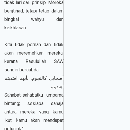
tidak lari dari prinsip. Mereka
berijtihad, tetapi tetap dalam
bingkai wahyu dan
keikhlasan.
Kita tidak pernah dan tidak
akan meremehkan mereka,
kerana Rasulullah SAW
sendiri bersabda:
أصحابي كالنجوم، بأيهم اقتديتم
اهتديتم
Sahabat-sahabatku umpama
bintang; sesiapa sahaja
antara mereka yang kamu
ikut, kamu akan mendapat
petunjuk.”